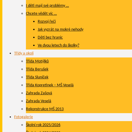
I děti mají své problémy …
Chcete vědět víc …
Rozvoj řeči
Jak vyzrát na mokré nehody
Děti bez hranic
Ve dvou letech do školky?
Třídy a okolí
Třída Motýlků
Třída Berušek
Třída Sluníček
Třída Kopretinek – MŠ Veselá
Zahrada Zašová
Zahrada Veselá
Rekonstrukce MŠ 2013
Fotogalerie
Školní rok 2025/2026