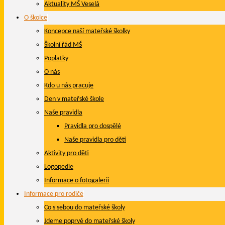
Aktuality MŠ Veselá
O školce
Koncepce naší mateřské školky
Školní řád MŠ
Poplatky
O nás
Kdo u nás pracuje
Den v mateřské škole
Naše pravidla
Pravidla pro dospělé
Naše pravidla pro děti
Aktivity pro děti
Logopedie
Informace o fotogalerii
Informace pro rodiče
Co s sebou do mateřské školy
Jdeme poprvé do mateřské školy