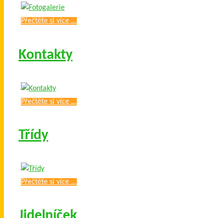
Přečtěte si více ...
Kontakty
Přečtěte si více ...
Třídy
Přečtěte si více ...
Jidelníček